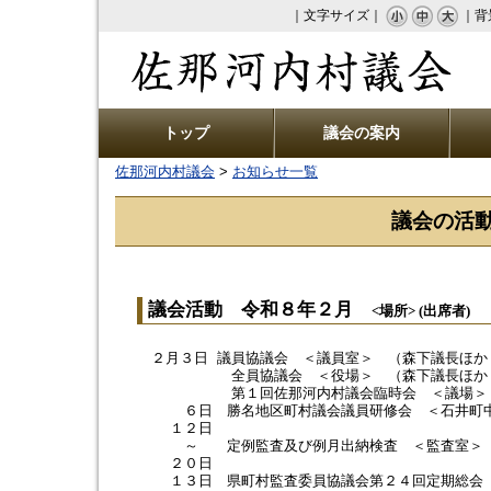
｜文字サイズ｜
｜背
佐那河内村議会
トップ
議会の案内
佐那河内村議会
>
お知らせ一覧
議会の活
議会活動 令和８年２月
<場所> (出席者)
２月３日 議員協議会 ＜議員室＞ （森下議長ほか
全員協議会 ＜役場＞ （森下議長ほか
第１回佐那河内村議会臨時会 ＜議場＞ （
６日 勝名地区町村議会議員研修会 ＜石井町中
１２日
～ 定例監査及び例月出納検査 ＜監査室＞ （
２０日
１３日 県町村監査委員協議会第２４回定期総会 