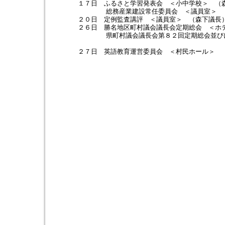
１７日 ふるさと学習発表会 ＜小中学校＞ （森
総務産業建設常任委員会 ＜議員室＞ （藤
２０日 定例監査講評 ＜議員室＞ （森下議長
２６日 勝名地区町村議会議長会定期総会 ＜ホテ
県町村議会議長会第８２回定期総会並びに令和
＜ホテル千秋閣＞
２７日 英語教育運営委員会 ＜村民ホール＞ （