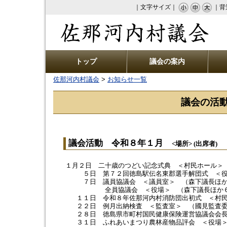
｜文字サイズ｜
｜背
佐那河内村議会
トップ
議会の案内
佐那河内村議会
>
お知らせ一覧
議会の活
議会活動 令和８年１月
<場所> (出席者)
１月２日 二十歳のつどい記念式典 ＜村民ホール＞
５日 第７２回徳島駅伝名東郡選手解団式 ＜役
７日 議員協議会 ＜議員室＞ （森下議長ほか
全員協議会 ＜役場＞ （森下議長ほか６
１１日 令和８年佐那河内村消防団出初式 ＜村民
２２日 例月出納検査 ＜監査室＞ （國見監査委
２８日 徳島県市町村国民健康保険運営協議会会長
３１日 ふれあいまつり農林産物品評会 ＜役場＞