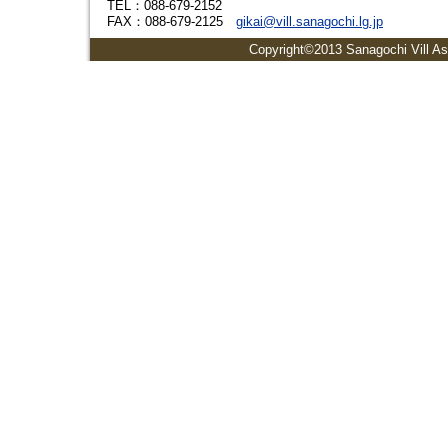
TEL：088-679-2152
FAX：088-679-2125
gikai@vill.sanagochi.lg.jp
Copyright©2013 Sanagochi Vill As