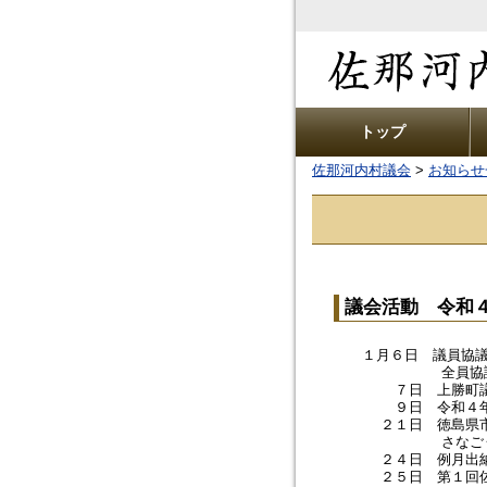
トップ
佐那河内村議会
>
お知らせ
議会活動 令和
１月６日 議員協議会
全員協議会 ＜
７日 上勝町議会議
９日 令和４年佐那
２１日 徳島県市町
さなごうち新ものが
２４日 例月出納検
２５日 第１回佐那