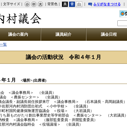
｜文字サイズ｜
｜背景色｜
｜
｜
りがなをつける
佐那河内村議会
議会の案内
議員紹介
議会日程
一覧
議会の活動状況 令和４年１月
４年１月
<場所> (出席者)
 ＜議会事務局＞ （全議員）
農振センター＞ （全議員）
長・副議長就任挨拶来庁 ＜議会事務局＞ （石本議長・髙岡副議長）
河内村消防団出初式 ＜小中学校＞ （全議員）
村国民健康保険運営協議会 ＜役場＞ （大岩議員）
たり創出事業歴史等学術部会 ＜農振センター＞ （大岩議員
査 ＜議会事務局＞ （服部監査委員・井開監査委員）
河内村議会臨時会 ＜役場議場＞ （全議員）