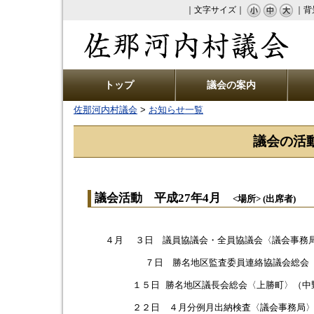
｜文字サイズ｜
｜背
佐那河内村議会
トップ
議会の案内
佐那河内村議会
>
お知らせ一覧
議会の活動
議会活動 平成27年4月
<場所> (出席者)
４月 ３日 議員協議会・全員協議会〈議会事務局
７日 勝名地区監査委員連絡協議会総会〈農振
１５日 勝名地区議長会総会〈上勝町〉（中
２２日 ４月分例月出納検査〈議会事務局〉（