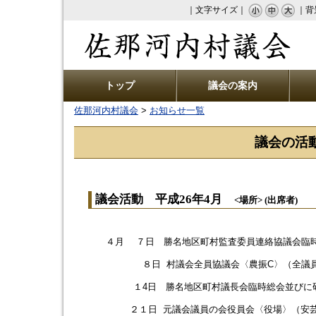
｜文字サイズ｜
｜背
佐那河内村議会
トップ
議会の案内
佐那河内村議会
>
お知らせ一覧
議会の活動
議会活動 平成26年4月
<場所> (出席者)
４月 ７日 勝名地区町村監査委員連絡協議会臨時
８日 村議会全員協議会〈農振C〉（全議
１4日 勝名地区町村議長会臨時総会並びに研修
２１日 元議会議員の会役員会〈役場〉（安芸